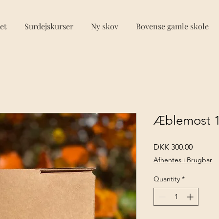
et
Surdejskurser
Ny skov
Bovense gamle skole
Æblemost 1
Price
DKK 300.00
Afhentes i Brugbar
Quantity
*