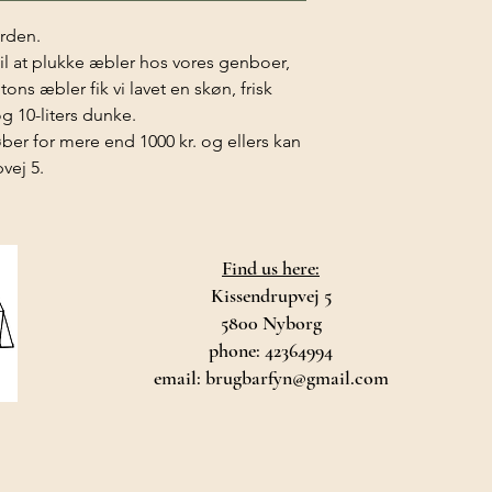
ården.
 til at plukke æbler hos vores genboer,
ns æbler fik vi lavet en skøn, frisk
g 10-liters dunke.
øber for mere end 1000 kr. og ellers kan
vej 5.
Find us here:
Kissendrupvej 5
5800 Nyborg
phone: 42364994
email:
brugbarfyn@gmail.com