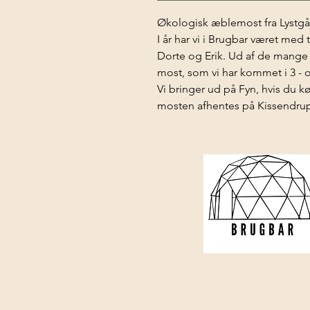
Økologisk æblemost fra Lystg
I år har vi i Brugbar været med
Dorte og Erik. Ud af de mange to
most, som vi har kommet i 3 - o
Vi bringer ud på Fyn, hvis du k
mosten afhentes på Kissendrup